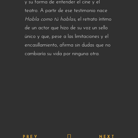
y su forma de entender el cine y el
teatro. A partir de ese testimonio nace
Habla como tú hablas
, el retrato íntimo
de un actor que hizo de su voz un sello
único y que, pese a las limitaciones y el
encasillamiento, afirma sin dudas que no
cambiaría su vida por ninguna otra.
PREV
NEXT