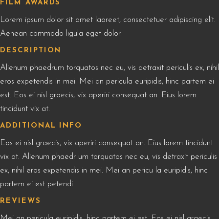
FILM AWARDS
Lorem ipsum dolor sit amet laoreet, consectetuer adipiscing elit.
Aenean commodo ligula eget dolor.
DESCRIPTION
Alienum phaedrum torquatos nec eu, vis detraxit periculis ex, nihil
eros expetendis in mei. Mei an pericula euripidis, hinc partem ei
est. Eos ei nisl graecis, vix aperiri consequat an. Eius lorem
tincidunt vix at.
ADDITIONAL INFO
Eos ei nisl graecis, vix aperiri consequat an. Eius lorem tincidunt
vix at. Alienum phaedr um torquatos nec eu, vis detraxit periculis
ex, nihil eros expetendis in mei. Mei an pericu la euripidis, hinc
partem ei est petendi.
REVIEWS
Mei an pericula euripidis, hinc partem ei est. Eos ei nisl graecis,