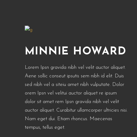
MINNIE HOWARD
Lorem Ipsn gravida nibh vel velit auctor aliquet.
Aene sollic conseut ipsutis sem nibh id elit. Duis
sed nibh vel a siteiu amet nibh vulputate. Dolor
orem Ipsn vel velitui auctor aliquet re ipsum
dolor sit amet rem Ipsn gravida nibh vel velit
auctor aliquet. Curabitur ullamcorper ultricies nisi.
Nam eget dui. Etiam rhoncus. Maecenas
tempus, tellus eget.