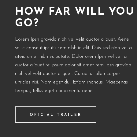
HOW FAR WILL YOU
GO?
Lorem Ipsn gravida nibh vel velit auctor aliquet. Aene
sollic conseut ipsutis sem nibh id elit. Duis sed nibh vel a
siteiu amet nibh vulputate. Dolor orem Ipsn vel velitui
auctor aliquet re ipsum dolor sit amet rem Ipsn gravida
nibh vel velit auctor aliquet. Curabitur ullamcorper
ultricies nisi. Nam eget dui. Etiam rhoncus. Maecenas
tempus, tellus eget condimentu aene.
OFICIAL TRAILER