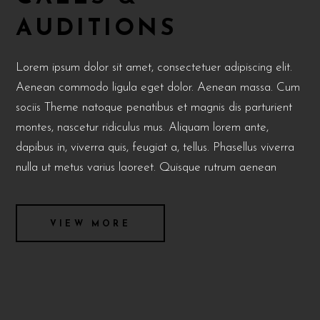
AUDITIONS
Lorem ipsum dolor sit amet, consectetuer adipiscing elit.
Aenean commodo ligula eget dolor. Aenean massa. Cum
sociis Theme natoque penatibus et magnis dis parturient
montes, nascetur ridiculus mus. Aliquam lorem ante,
dapibus in, viverra quis, feugiat a, tellus. Phasellus viverra
nulla ut metus varius laoreet. Quisque rutrum aenean
VIEW MORE