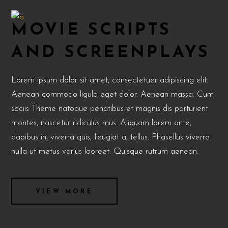
MOVIE SCRIPTS
AND SCREENPLAYS
Lorem ipsum dolor sit amet, consectetuer adipiscing elit.
Aenean commodo ligula eget dolor. Aenean massa. Cum
sociis Theme natoque penatibus et magnis dis parturient
montes, nascetur ridiculus mus. Aliquam lorem ante,
dapibus in, viverra quis, feugiat a, tellus. Phasellus viverra
nulla ut metus varius laoreet. Quisque rutrum aenean.
VIEW MORE