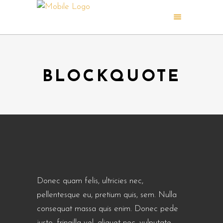
BLOCKQUOTE
Donec quam felis, ultricies nec,
pellentesque eu, pretium quis, sem. Nulla
consequat massa quis enim. Donec pede
justo, fringilla vel, aliquet nec, vulputate